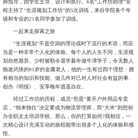
师指导，由学生主导、设计和执行。6名“工作坊助理”全
程主持了“生涯规划工作坊”的5次训练，来自学院各个年
级和专业的21名同学参加了训练。
一起来走探索之旅
“生涯规划”不是空洞的理论或时下流行的术语，而应
当是一种非常个人化的体验。每个人的人生不同，生涯规
划自然迥异。少时被勒令退学暮年做牛津学子，令无数人
痴迷武侠的81岁的金庸老人，他的一生有过四个理想：拥
有相当的知识和技能、做几件对己对人对社会有益的事、
创办《明报》、安享晚年逍遥自在。
经过工作坊的历程，成员“煎蛋”要开户外用品专卖
店，“独来独往”决定要成为物流管理师，而“大米”则想创
办全职太太培训学校。那么，你的打算如何?我相信，一
次精心设计充满互动的旅程能带出很多个人化的体验和感
悟。