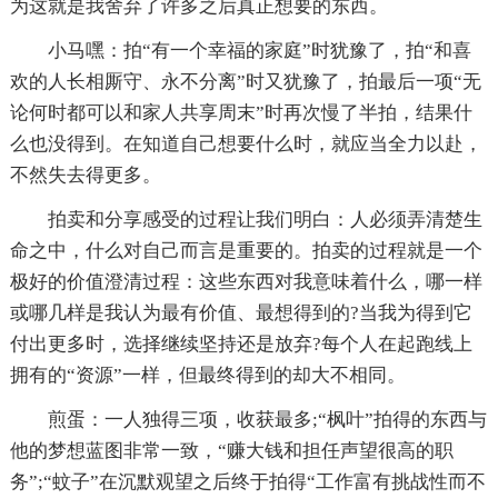
为这就是我舍弃了许多之后真正想要的东西。
小马嘿：拍“有一个幸福的家庭”时犹豫了，拍“和喜
欢的人长相厮守、永不分离”时又犹豫了，拍最后一项“无
论何时都可以和家人共享周末”时再次慢了半拍，结果什
么也没得到。在知道自己想要什么时，就应当全力以赴，
不然失去得更多。
拍卖和分享感受的过程让我们明白：人必须弄清楚生
命之中，什么对自己而言是重要的。拍卖的过程就是一个
极好的价值澄清过程：这些东西对我意味着什么，哪一样
或哪几样是我认为最有价值、最想得到的?当我为得到它
付出更多时，选择继续坚持还是放弃?每个人在起跑线上
拥有的“资源”一样，但最终得到的却大不相同。
煎蛋：一人独得三项，收获最多;“枫叶”拍得的东西与
他的梦想蓝图非常一致，“赚大钱和担任声望很高的职
务”;“蚊子”在沉默观望之后终于拍得“工作富有挑战性而不