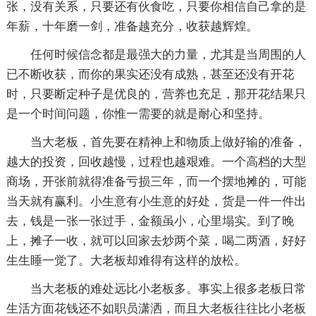
张，没有关系，只要还有伙食吃，只要你相信自己拿的是
年薪，十年磨一剑，准备越充分，收获越辉煌。
任何时候信念都是最强大的力量，尤其是当周围的人
已不断收获，而你的果实还没有成熟，甚至还没有开花
时，只要断定种子是优良的，营养也充足，那开花结果只
是一个时间问题，你惟一需要的就是耐心和坚持。
当大老板，首先要在精神上和物质上做好输的准备，
越大的投资，回收越慢，过程也越艰难。一个高档的大型
商场，开张前就得准备亏损三年，而一个摆地摊的，可能
当天就有赢利。小生意有小生意的好处，货是一件一件出
去，钱是一张一张过手，金额虽小，心里塌实。到了晚
上，摊子一收，就可以回家去炒两个菜，喝二两酒，好好
生生睡一觉了。大老板却难得有这样的放松。
当大老板的难处远比小老板多。事实上很多老板日常
生活方面花钱还不如职员潇洒，而且大老板往往比小老板