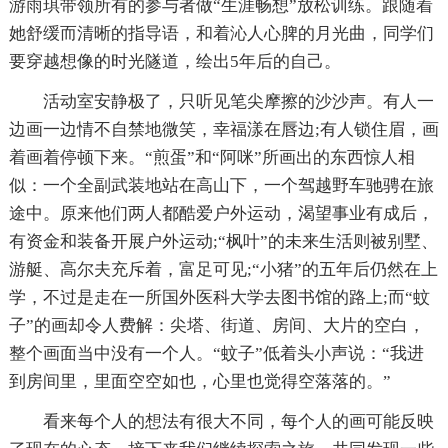
游雨琪带领所有的参与者做“生涯畅想”放松训练。跟随着
她舒缓而清晰的指导语，和着沁人心脾的月光曲，同学们
要穿越想像的时光隧道，绘出5年后的自己。
活动室安静极了，只听见笔尖摩擦的沙沙声。有人一
边画一边情不自禁地微笑，幸福漾在唇边;有人锁住眉，画
着画着停顿下来。“煎蛋”和“阿咪”所画出的东西惊人相
似：一个全副武装地站在高山下，一个驾越野车驰骋在旅
途中。原来他们两人都酷爱户外运动，渴望事业有成后，
有资金和装备开展户外运动;“枫叶”的未来生活则被别墅、
游艇、高尔夫充斥着，富足可见;“小猪”的五年后仍然在上
学，不过是走在一所国外医科大学去图书馆的路上;而“蚊
子”的画却令人费解：尖塔、街道、房间、大片的空白，
整个画面当中没有一个人。“蚊子”低着头小声说：“我进
到房间里，里面空空如也，心里也觉得空落落的。”
看来每个人的想法有很大不同，每个人的画可能反映