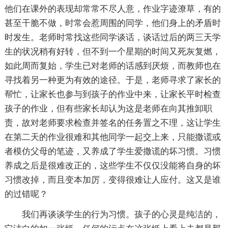
他们在课外的表现却常常不尽人意，作业字迹潦草，有的
甚至干脆不做，时常会惹周围的同学，他们身上的矛盾时
时发生。老师时常找这些同学谈话，谈话过后的两三天学
生的状况稍有好转，但不到一个星期的时间又死灰复燃，
如此周而复始，学生已对老师的话感到厌烦，而教师也在
寻找着另一种更为有效的途径。于是，老师寻求了家长的
帮忙，让家长也参与到孩子的作业中来，让家长平时检查
孩子的作业，但有些家长却认为这是老师在向其推卸职
责，故对老师要求检查并签名的任务置之不理，这让学生
在第二天的作业很难和其他同学一起交上来，只能撒谎或
者模仿父母的笔迹，又养成了学生爱撒谎的坏习惯。习惯
养成之后是很难改正的，这些学生不仅仅没能将自身的坏
习惯改掉，而且变本加厉，变得很难让人应付。这又是谁
的过错呢？
我们再谈谈学生的行为习惯。孩子的心灵是纯洁的，