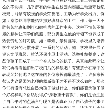
它洁白的如一张纸，任何的污点在这张纸上看上去都是那
么的不协调。几乎所有的学生在校园内都能主动遵守校纪
校规，能够有较强的群众荣誉感，主动为班群众出力。例
如：秦徐铭同学能始终抓好班群众的卫生工作，每一天不
辞劳苦地参加到打扫微机房的工作中去。这种不怕苦不怕
累的精神让同学们佩服，部分男生在他的带领下也养成了
热爱劳动的好习惯。如：李煌、景科鑫等。学校里为培养
学生良好的习惯开展了一系列的活动，如：学校里开展了
评选文明班级、推选环保小卫士活动、选举礼貌餐桌，这
些使孩子们成了一个个令人放心的孩子。果真如此吗？让
我们再看看他们出了校门后的样貌吧！有些孩子在家中的
表现又如何呢？这在座的各位家长都最清楚了，许多家长
都认为这是因为老师的权威孩子才不得不这么做的，那么
你们有没有想过自己为孩子做过什么，你们能否为孩子做
个好榜样呢？俗话说得好“身教重于言教”，你们是否注意
了自己平时的点滴言行呢？是否真正为了自己孩子的来？