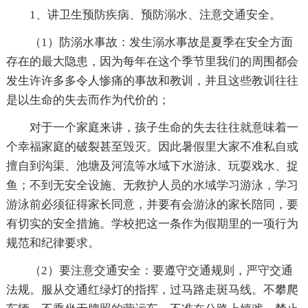
1、讲卫生预防疾病、预防溺水、注意交通安全。
（1）防溺水事故：发生溺水事故是夏季在安全方面
存在的最大隐患，因为每年在这个季节里我们的周围都会
发生许许多多令人惨痛的事故和教训，并且这些教训往往
是以生命的失去而作为代价的；
对于一个家庭来讲，孩子生命的失去往往就意味着一
个幸福家庭的破裂甚至毁灭。因此暑假里大家不准私自或
擅自到沟渠、池塘及河流等水域下水游泳、玩耍戏水、捉
鱼；不到无安全设施、无救护人员的水域学习游泳，学习
游泳前必须征得家长同意，并要有会游泳的家长陪同，要
有切实的安全措施。学校把这一条作为假期里的一项行为
规范和纪律要求。
（2）要注意交通安全：要遵守交通规则，严守交通
法规。服从交通红绿灯的指挥，过马路走斑马线。不攀爬