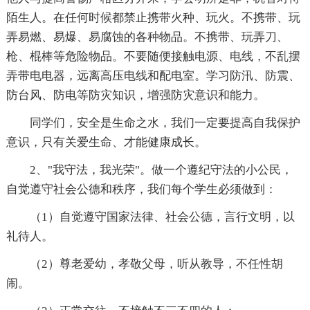
陌生人。在任何时候都禁止携带火种、玩火。不携带、玩
弄易燃、易爆、易腐蚀的各种物品。不携带、玩弄刀、
枪、棍棒等危险物品。不要随便接触电源、电线，不乱摆
弄带电电器，远离高压电线和配电室。学习防汛、防震、
防台风、防电等防灾知识，增强防灾意识和能力。
同学们，安全是生命之水，我们一定要提高自我保护
意识，只有关爱生命、才能健康成长。
2、"我守法，我光荣"。做一个遵纪守法的小公民，
自觉遵守社会公德和秩序，我们每个学生必须做到：
（1）自觉遵守国家法律、社会公德，言行文明，以
礼待人。
（2）尊老爱幼，孝敬父母，听从教导，不任性胡
闹。