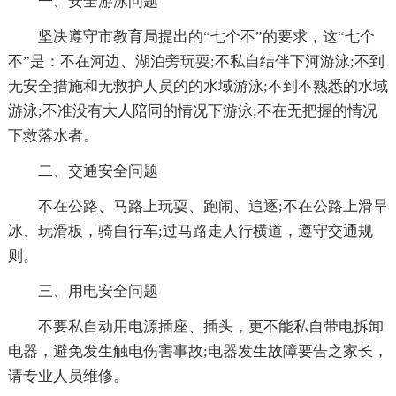
一、安全游泳问题
坚决遵守市教育局提出的“七个不”的要求，这“七个
不”是：不在河边、湖泊旁玩耍;不私自结伴下河游泳;不到
无安全措施和无救护人员的的水域游泳;不到不熟悉的水域
游泳;不准没有大人陪同的情况下游泳;不在无把握的情况
下救落水者。
二、交通安全问题
不在公路、马路上玩耍、跑闹、追逐;不在公路上滑旱
冰、玩滑板，骑自行车;过马路走人行横道，遵守交通规
则。
三、用电安全问题
不要私自动用电源插座、插头，更不能私自带电拆卸
电器，避免发生触电伤害事故;电器发生故障要告之家长，
请专业人员维修。