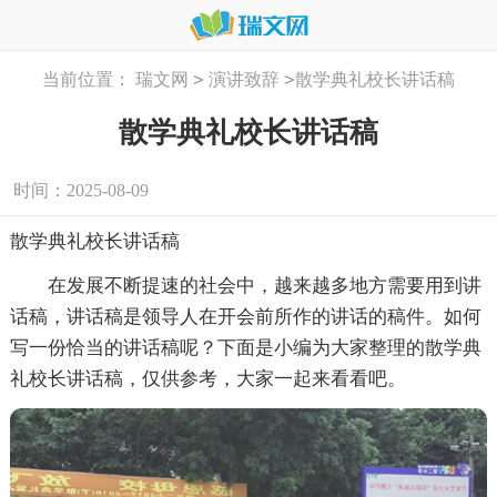
>
>
当前位置：
瑞文网
演讲致辞
散学典礼校长讲话稿
散学典礼校长讲话稿
时间：2025-08-09
散学典礼校长讲话稿
在发展不断提速的社会中，越来越多地方需要用到讲
话稿，讲话稿是领导人在开会前所作的讲话的稿件。如何
写一份恰当的讲话稿呢？下面是小编为大家整理的散学典
礼校长讲话稿，仅供参考，大家一起来看看吧。