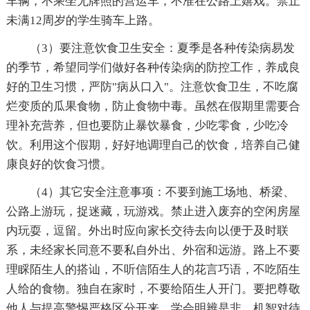
车辆，不乘坐无牌照的营运车，不准在公路上嬉戏。禁止
未满12周岁的学生骑车上路。
（3）要注意饮食卫生安全：夏季是各种传染病易发
的季节，希望同学们做好各种传染病的防控工作，养成良
好的卫生习惯，严防"病从口入"。注意饮食卫生，不吃腐
烂变质的瓜果食物，防止食物中毒。虽然在假期里需要合
理补充营养，但也要防止暴饮暴食，少吃零食，少吃冷
饮。利用这个假期，好好地调理自己的饮食，培养自己健
康良好的饮食习惯。
（4）其它安全注意事项：不要到施工场地、桥梁、
公路上游玩，捉迷藏，玩游戏。禁止进入废弃的空闲房屋
内玩耍，逗留。外出时应向家长交待去向以便于及时联
系，未经家长同意不要私自外出、外宿和远游。路上不要
理睬陌生人的搭讪，不听信陌生人的花言巧语，不吃陌生
人给的食物。独自在家时，不要给陌生人开门。要把尊敬
他人与提高警惕严格区分开来，学会明辨是非，机智对待