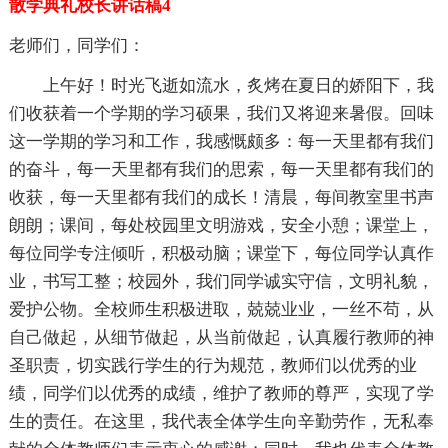
散学典礼校长讲话稿4
老师们，同学们：
上午好！时光飞逝如流水，炙烤在夏日的娇阳下，我
们收获着一个学期的学习硕果，我们又将迎来暑假。回味
这一学期的学习和工作，我感慨颇多：每一天里都有我们
的奋斗，每一天里都有我们的思索，每一天里都有我们的
收获，每一天里都有我们的成长！清晨，每间教室里书声
朗朗；课间，每处校园里文明游戏，安全小憩；课堂上，
每位同学专注倾听，积极动脑；课堂下，每位同学认真作
业，书写工整；校园外，我们同学诚实守信，文明礼貌，
爱护公物。全校师生积极进取，兢兢业业，一丝不苟，从
自己做起，从细节做起，从当前做起，认真履行教师的神
圣职责，切实践行学生的行为规范，教师们以优秀的业
绩，同学们以优秀的成绩，维护了教师的尊严，实现了学
生的责任。在这里，我代表全体学生向辛勤劳作，无私奉