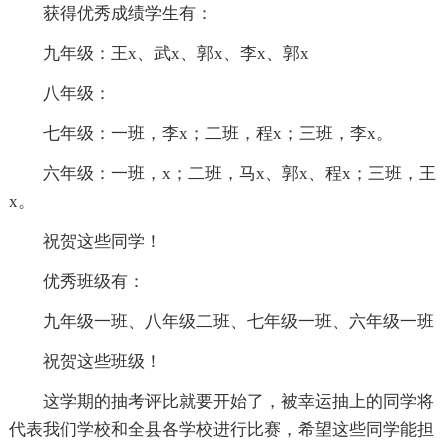
获得优秀成绩学生有：
九年级：王x、武x、郭x、李x、郭x
八年级：
七年级：一班，李x；二班，程x；三班，李x。
六年级：一班，x；二班，马x、郭x、程x；三班，王
x。
祝贺这些同学！
优秀班级有：
九年级一班、八年级二班、七年级一班、六年级一班
祝贺这些班级！
这学期的抽考评比就要开始了，被幸运抽上的同学将
代表我们学校和全县各学校进行比赛，希望这些同学能担