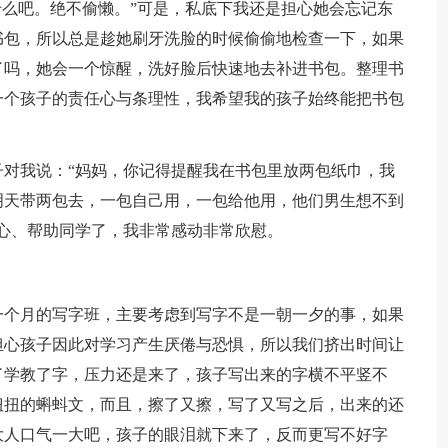
什么吧。绝不偷懒。”可是，私底下我还是担心她会忘记东
书包，所以总是趁她刷牙洗脸的时候偷偷地检查一下，如果
了吗，她会一个惊醒，洗好脸后快速地去补进书包。整理书
一个孩子的责任心与条理性，我希望我的孩子始终能把书包
我说：“妈妈，你记得提醒我在书包里放两包纸巾，我
明天带两包去，一包自己用，一包给他用，他们男生想不到
心、帮助同学了，我非常感动非常欣慰。
个月的写字班，主要考虑到写字不是一朝一夕的事，如果
担心孩子因此对学习产生厌倦与恐惧，所以我们挤出时间让
了学教了字，压力还是来了，孩子写出来的字横不平竖不
扭扭的蝌蚪文，而且，擦了又擦，写了又写之后，出来的还
大人口气一大吧，孩子的眼泪就下来了，反而更写不好字