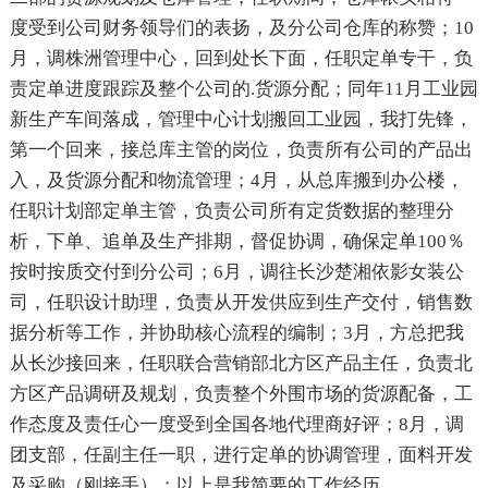
度受到公司财务领导们的表扬，及分公司仓库的称赞；10
月，调株洲管理中心，回到处长下面，任职定单专干，负
责定单进度跟踪及整个公司的.货源分配；同年11月工业园
新生产车间落成，管理中心计划搬回工业园，我打先锋，
第一个回来，接总库主管的岗位，负责所有公司的产品出
入，及货源分配和物流管理；4月，从总库搬到办公楼，
任职计划部定单主管，负责公司所有定货数据的整理分
析，下单、追单及生产排期，督促协调，确保定单100％
按时按质交付到分公司；6月，调往长沙楚湘依影女装公
司，任职设计助理，负责从开发供应到生产交付，销售数
据分析等工作，并协助核心流程的编制；3月，方总把我
从长沙接回来，任职联合营销部北方区产品主任，负责北
方区产品调研及规划，负责整个外围市场的货源配备，工
作态度及责任心一度受到全国各地代理商好评；8月，调
团支部，任副主任一职，进行定单的协调管理，面料开发
及采购（刚接手）；以上是我简要的工作经历。