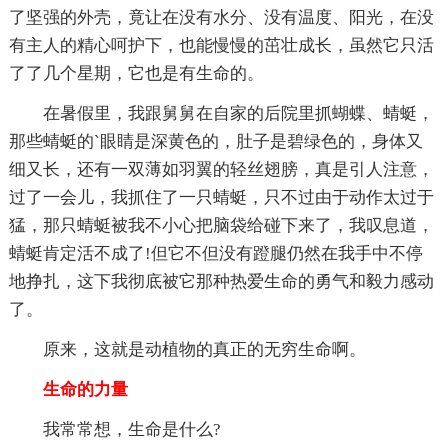
了坚强的外壳，竟让在没有水分、没有温度、阳光，在没
有主人的精心呵护下，也能慢慢的茁壮成长，虽然它只活
了了几个星期，它也是有生命的。
在暑假里，我跟舅舅在自家的后院里抓蝴蝶、蜻蜓，
那些蜻蜓的`眼睛是深黄色的，肚子是碧绿色的，身体又
细又长，还有一双薄如羽翼的轻丝翅膀，真是引人注意，
过了一会儿，我抓住了一只蜻蜓，只不过由于动作太过于
猛，那只蜻蜓被我不小心把脑袋给碰下来了，我叹息道，
蜻蜓肯定活不成了!但它不但没有蹬腿仍然在我手中不停
地挣扎，这下我彻底被它那种热爱生命的勇气和毅力感动
了。
原来，这就是动植物的真正的无穷生命啊。
生命的力量
我常常想，生命是什么?