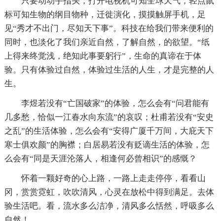
只要动动手指头，打开电视机可知全球天气，轻点鼠
标可知生物的纲目物种，迁徙演化，摸摸触屏手机，足
见“秀才不出门，尽知天下事”。科技在给我们带来便利的
同时，也淡化了我们亲近自然，了解自然，的欲望。“纸
上得来终觉浅，绝知此事要躬行”，生命的真谛在于体
验。只有体验过自然，体验过生活的人生，才是完整的人
生。
李煜若没有“亡国破家”的体验，怎么会有“问君能有
几多愁，恰似一江春水向东流”的哀叹；杜甫若没有“安史
之乱”的生活体验，怎么会有“安得广厦千万间，大庇天下
寒士俱欢颜”的胸襟；白居易若没有贬谪生活的体验，怎
么会有“同是天涯沦落人，相逢何必曾相识”的感慨？
怀着一颗好奇的心上路，一路上走走停停，看看山
冈，赏赏霓虹，吹吹清风，心灵在放松中得到满足。去体
验生活吧。看，流水多么洁净，清风多么恬然，呼吸多么
自然！