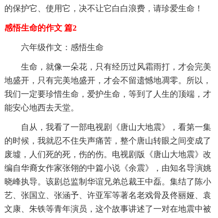
的保护它、使用它，决不让它白白浪费，请珍爱生命！
感悟生命的作文 篇2
六年级作文：感悟生命
生命，就像一朵花，只有经历过风霜雨打，才会完美
地盛开，只有完美地盛开，才会不留遗憾地凋零。所以，
我们一定要珍惜生命，爱护生命，等到了人生的顶端，才
能安心地西去天堂。
自从，我看了一部电视剧《唐山大地震》，看第一集
的时候，我就忍不住失声痛苦，整个唐山转眼之间变成了
废墟，人们死的死，伤的伤。电视剧版《唐山大地震》改
编自华裔女作家张翎的中篇小说《余震》，由知名导演姚
晓峰执导。该剧总监制华谊兄弟总裁王中磊。集结了陈小
艺、张国立、张涵予、许亚军等著名老戏骨及佟丽娅、袁
文康、朱铁等青年演员，这个故事讲述了一对在地震中被