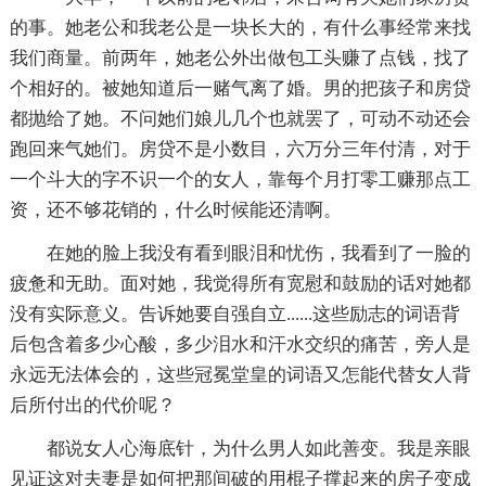
的事。她老公和我老公是一块长大的，有什么事经常来找
我们商量。前两年，她老公外出做包工头赚了点钱，找了
个相好的。被她知道后一赌气离了婚。男的把孩子和房贷
都抛给了她。不问她们娘儿几个也就罢了，可动不动还会
跑回来气她们。房贷不是小数目，六万分三年付清，对于
一个斗大的字不识一个的女人，靠每个月打零工赚那点工
资，还不够花销的，什么时候能还清啊。
在她的脸上我没有看到眼泪和忧伤，我看到了一脸的
疲惫和无助。面对她，我觉得所有宽慰和鼓励的话对她都
没有实际意义。告诉她要自强自立......这些励志的词语背
后包含着多少心酸，多少泪水和汗水交织的痛苦，旁人是
永远无法体会的，这些冠冕堂皇的词语又怎能代替女人背
后所付出的代价呢？
都说女人心海底针，为什么男人如此善变。我是亲眼
见证这对夫妻是如何把那间破的用棍子撑起来的房子变成