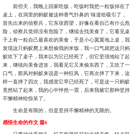
前些天，我晚上回家吃饭，吃饭时我把一粒饭掉在了
桌上，在洞里的蚂蚁被这种香气扑鼻的`味道给吸引了，
首先出来的侦察兵，它东张西望，好像在看自己有什么危
险，侦察兵觉得没有危险了，继续去找美食了，它看见桌
子上有一粒自己最喜欢的美食，于是小心翼翼地上桌，我
发现这只蚂蚁爬上来想偷我的米饭，我一口气就把这只蚂
蚁吹下了桌子，我本以为它已经死了，但它坚强地站了起
来，继续向美食进攻，我看见它又来偷东西了，又吹了一
口气，那风对蚂蚁来说是一种狂风，它再次摔了下来，这
样一直摔了四次，我感觉它早已经死了，可是这一只蚂蚁
竟然站了起来，我的心中怦然一震，后来我被它那种坚持
不懈精神给惊呆了。
生命是有限的，但是坚持不懈精神的无限的。
感悟生命的作文 篇6