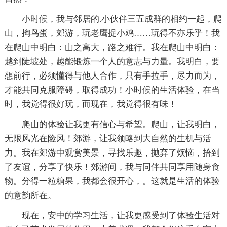
小时候，我与邻居的.小伙伴三五成群的相约一起，爬
山，掏鸟蛋，郊游，玩老鹰捉小鸡……玩得不亦乐乎！我
在爬山中明白：山之高大，路之难行。我在爬山中明白：
越到陡坡处，越能锻炼一个人的意志与力量。我明白，要
想前行，必须懂得与他人合作，只有手拉手，尽力而为，
才能共同克服障碍，取得成功！小时候的生活体验，在当
时，我觉得很好玩，而现在，我觉得很有味！
爬山的体验让我更有信心与希望。爬山，让我明白，
无限风光在险风！郊游，让我领略到大自然的生机与活
力。我在郊游中观赏美景，寻找乐趣，抛弃了烦恼，拾到
了友谊，分享了快乐！郊游间，我与同伴共同享用随身食
物。分得一粒糖果，我都会很开心，。这就是生活的体验
的意韵所在。
现在，安中的学习生活，让我更感受到了体验生活对