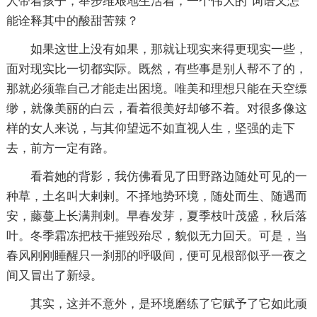
人带着孩子，举步维艰地生活着，一个伟大的`词语又怎
能诠释其中的酸甜苦辣？
如果这世上没有如果，那就让现实来得更现实一些，
面对现实比一切都实际。既然，有些事是别人帮不了的，
那就必须靠自己才能走出困境。唯美和理想只能在天空缥
缈，就像美丽的白云，看着很美好却够不着。对很多像这
样的女人来说，与其仰望远不如直视人生，坚强的走下
去，前方一定有路。
看着她的背影，我仿佛看见了田野路边随处可见的一
种草，土名叫大剌剌。不择地势环境，随处而生、随遇而
安，藤蔓上长满荆刺。早春发芽，夏季枝叶茂盛，秋后落
叶。冬季霜冻把枝干摧毁殆尽，貌似无力回天。可是，当
春风刚刚睡醒只一刹那的呼吸间，便可见根部似乎一夜之
间又冒出了新绿。
其实，这并不意外，是环境磨练了它赋予了它如此顽