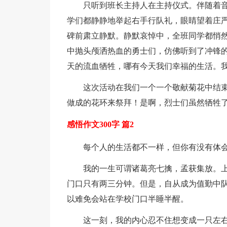
只听到班长主持人在主持仪式。伴随着音
学们都静静地举起右手行队礼，眼睛望着庄
碑前肃立静默。静默哀悼中，全班同学都悄
中抛头颅洒热血的勇士们，仿佛听到了冲锋的
天的流血牺牲，哪有今天我们幸福的生活。
这次活动在我们一个一个敬献菊花中结束
做成的花环来祭拜！是啊，烈士们虽然牺牲
感悟作文300字 篇2
每个人的生活都不一样，但你有没有体会
我的一生可谓诸葛亮七擒，孟获集放。上
门口只有两三分钟。但是，自从成为值勤中队后，
以难免会站在学校门口半睡半醒。
这一刻，我的内心忍不住想变成一只左右