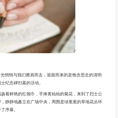
光悄悄与我们擦肩而去，迎面而来的是饱含思念的清明
烈士纪念碑扫墓的活动。
扬着鲜艳的红领巾，手捧黄灿灿的菊花，来到了烈士公
碑，静静地矗立在广场中央，周围是绿葱葱的草地花丛环
开了序幕。