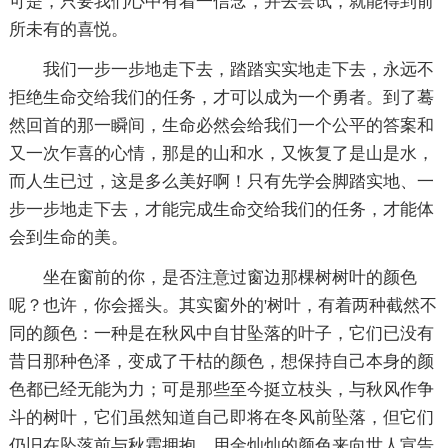
可是，只要我们心中有着一信念，并去尝试，就能得到前
所未有的喜悦。
我们一步一步地走下去，踏踏实实地走下去，永远不
拒绝生命交给我们的任务，才可以成为一个勇者。到了蓦
然回首的那一瞬间，生命必然会给我们一个公平的答案和
又一次乍喜的心情，那是的山和水，又恢复了是山是水，
而人生已过，这是多么美好啊！只有先学会脚踏实地、一
步一步地走下去，才能完成生命交给我们的任务，才能体
会到生命的美。
坐在窗前的你，是否注意过窗边那棵树树叶的颜色
呢？也许，你会摇头。其实窗外的'树叶，有着两种截然不
同的颜色：一种是在秋风中自甘坠落的叶子，它们已没有
昔日那种色泽，变成了干枯的颜色，想保持自己本身的颜
色都已经无能为力；可是那些至今挺立枝头，与秋风作争
斗的树叶，它们虽然知道自己即将在冬风前坠落，但它们
仍旧在坠落前与秋霜拥抱，用金灿灿的颜色来向世人宣告