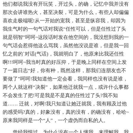
他们都说我没有开玩笑，开过头，的确，记忆中我并没有
那次会讲谁热火，甚至决裂，可是为什么，有些人却偏偏
喜欢走极端呢!从一开始的宠我，甚至是纵容我，却因为
我生气时的一句气话对我说“任性可以，但是任性过了头
就是弱智”呵呵~这段话时发在他空间的，我没想到我的一
句气话会惹得他这么骂我，虽然他没说是谁，但是我一回
忆之前的`对话(气话)，我就明白了，他原来比我还任性
啊!!!呵呵~我当时真的好压抑，于是晚上同样在空间上发
了一篇日志“好，你有种，既然这样，那我们连朋友也不
要做了”呵呵!我知道他一定会看，我同样也没有说是谁，
两个人就这样“决裂”，如果他迁就我一点，或许什么事都
不会发生了把!可是我是不是真的任性过了头?我不知
道…… 迁就，对啊!我只知道让她迁就我，我有顾及过他
的感受吗?真的，好象没有，真的没有，的确没有，哈哈~
原来我同样是一个“人”，一个虚伪而自私的人。
曾经我恨过，为什么没有一个人懂我，来理解我，我