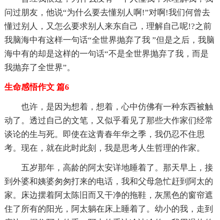
问过朋友，他说“为什么要去懂别人啊!”对啊!我们何曾去
懂过别人，又怎么要求别人来东自己，理解自己呢!?之前
我脑海中有这样一句话“全世界抛弃了我 ”但是之后，我脑
海中有的却是这样的一句话“不是全世界抛弃了我，而是
我抛弃了全世界”。
生命感悟作文 篇6
也许，是因为想着，想着，心中仿佛有一种东西被触
动了。透过自己的文笔，又似乎看见了那些大作家们经常
谈论的生与死。即使在这青春年华之季，我仍忍不住思
考。现在，就在此时此刻，我是思考人生哲理的作家。
五岁那年，高龄的阿太安详地睡着了。那天早上，接
到外婆和姨婆匆匆打来的电话，我和父母急忙赶到阿太的
家。床边摆着阿太陈旧而又干净的拖鞋，灰黑色的窗帘遮
住了所有的阳光，阿太躺在床上睡着了。幼小的我，走到