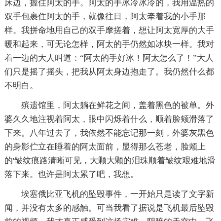
床边，握住阿太的手。阿太的手冰冷冰冷的，我用温热的
双手包裹住阿太的手，就像往日，阿太牵着我的小手那
样。我拼命地用自己的双手摩搓着，想让阿太宽厚的大手
暖和起来，可无论怎样，阿太的手仍然如冰块一样。我对
着一边的大人叫道：“阿太的手好冰！阿太怎么了！”大人
们只是摇了摇头，把我从阿太身边抱走了。我仍然什么都
不明白。
殡遗馆里，阿太躺在鲜花之间，盖着黑色的被单。外
婆久久地注视着阿太，眼中闪烁着什么，顺着脸颊滑落了
下来。八年过去了，我依然不能忘记那一刻，外婆灰黑色
的身影伫立在睡着的阿太面前，显得那么苍老，脸颊上
的'皱纹痕路清晰可见，大颗大颗的泪珠顺着皱纹艰难地滑
落下来。也许是阿太累了吧，我想。
埃塞俄比亚飞机的坠毁事件，一开始只是读了文字新
闻，并没有太多的感触。可当我看了据说是飞机最后坠毁