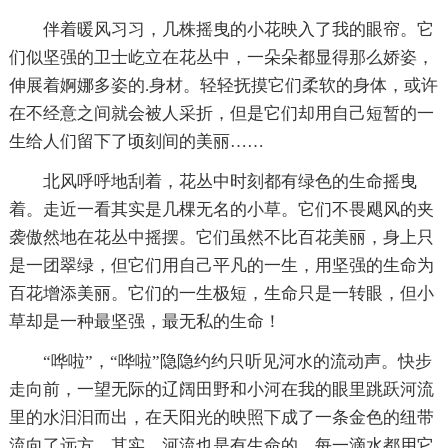
伴着暖风习习，几株摇曳的小花映入了我的眼帘。它
们似坚强的卫士屹立在花丛中，一朵朵都显得那么娇姿，
伸展着婀娜多姿的.身材。轻轻抚摸它们柔软的身体，或许
在不经意之间就会被人采折，但是它们却用自己短暂的一
生给人们留下了顷刻间的美丽……
北风呼呼地刮着，花丛中时刻都有绿色的生命摇曳
着。走近一看其实是几棵无名的小草。它们不畏飓风的夹
袭傲然地在花丛中摇摆。它们虽然不比百花美丽，身上只
是一团翠绿，但它们用自己平凡的一生，用坚强的生命为
百花增添美丽。它们的一生极短，生命只是一转眼，但小
草却是一种最坚强，最无私的生命！
“哗啦”，“哗啦”隐隐约约只听见河水的流动声。快步
走向前，一望无际的辽阔田野和小河在我的眼里跳跃河流
里的水汩汩而出，在天阳光的映照下成了一条金色的纽带
流向了远方。其实，河流也是有生命的。每一滴水都用它