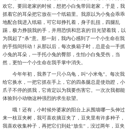
欢它。要回老家的时候，想把小白兔带回老家，于是，我
抓着它的耳朵把它放在一个纸箱里。我原以为小兔会乖乖
地配合我进入纸箱，可它却挣扎着，身子乱扭，四腿乱
踢，极力挣脱我的手，并用恐惧和悲哀的'目光望着我，以
为我起了“杀”意。那一刻，我内心感到了一个小生命在我
的手指间抖动！从那以后，每次换箱子时，总是会一手抓
小兔的耳朵，一手托小兔的臀部，生怕小白兔受伤，当
然，更怕一个小生命在我手掌中消失。
今年年初，我养了一只小乌龟，叫“小米龟”。每次我
给它换水，一把它抓在手上，它的四条腿总是使劲蹬，小
爪子不停的抓我，它肯定以为我要伤害它。一次次我都能
体验到小动物这种强烈的求生欲望。
哦！还有，小时候外婆家的阳台上从围墙哪一头伸过
来一枝豆夹树，我可喜欢摘豆夹了，豆夹里有许多种子，
我喜欢收集种子，再把它们到处“放生”，没过两年，豆夹