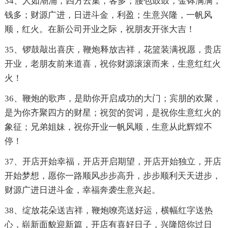
34、人如潮涌，四方云集，客多；腰包鼓鼓，金钵满满，
钱多；财源广进，日进斗金，利盈；生意兴隆，一帆风
顺，红火。在新公司开业之际，祝朋友开张大吉！
35、锣鼓敲出喜庆，鞭炮释放吉祥，花篮装满祝愿，贵店
开业，老朋友前来道喜，祝你财源滚滚而来，生意红红火
火！
36、鞭炮的歌声，是助你开启成功的大门；宾朋的欢聚，
是为你齐聚四方的财星；祝贺的贺词，是祝你生意红火的
象征；兄弟姐妹，祝你开业一帆风顺，生意从此辉煌不
停！
37、开店开始幸福，开店开启期望，开店开始独立，开店
开始梦想，愿你一路顺风步步高升，步步顺利天天进步，
财源广进日进斗金，幸福奔袭生意兴起。
38、绽放花朵送吉祥，鞭炮嘹亮送好运，横幅红字送热
心，崭新面貌迎新篇，开店有喜好日子，兴隆陪你过日