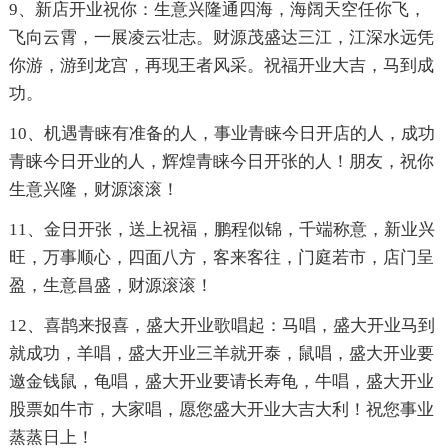
9、新店开业祝你：生意兴隆通四海，海阔天空任你飞，
飞向云霄，一展凌云壮志。财源茂盛达三江，江深水远凭
你游，游到龙宫，再现王者风采。祝福开业大吉，马到成
功。
10、机遇青睐有准备的人，事业青睐今日开店的人，成功
青睐今日开业的人，辉煌青睐今日开张的人！朋友，祝你
生意兴隆，财源滚滚！
11、金日开张，送上祝福，鹏程似锦，千端称意，新业兴
旺，万事顺心，四面八方，客来客往，门庭若市，店门呈
盈，生意昌盛，财源滚滚！
12、喜鹊来报喜，盛大开业歌唱起：马唱，盛大开业马到
就成功，羊唱，盛大开业三羊就开泰，鼠唱，盛大开业要
邀金钱鼠，龟唱，盛大开业要请长寿龟，牛唱，盛大开业
股票如牛市，大家唱，愿您盛大开业大吉大利！祝您事业
蒸蒸日上！