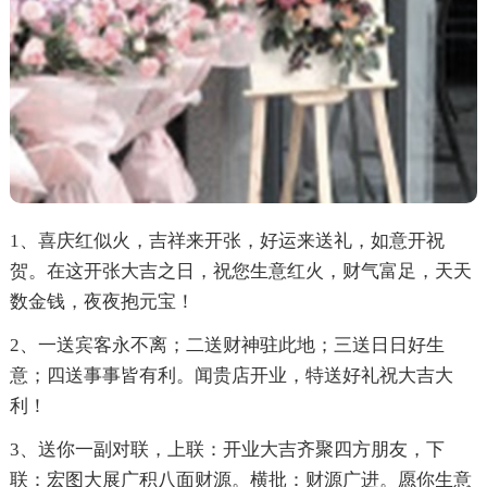
1、喜庆红似火，吉祥来开张，好运来送礼，如意开祝
贺。在这开张大吉之日，祝您生意红火，财气富足，天天
数金钱，夜夜抱元宝！
2、一送宾客永不离；二送财神驻此地；三送日日好生
意；四送事事皆有利。闻贵店开业，特送好礼祝大吉大
利！
3、送你一副对联，上联：开业大吉齐聚四方朋友，下
联：宏图大展广积八面财源。横批：财源广进。愿你生意