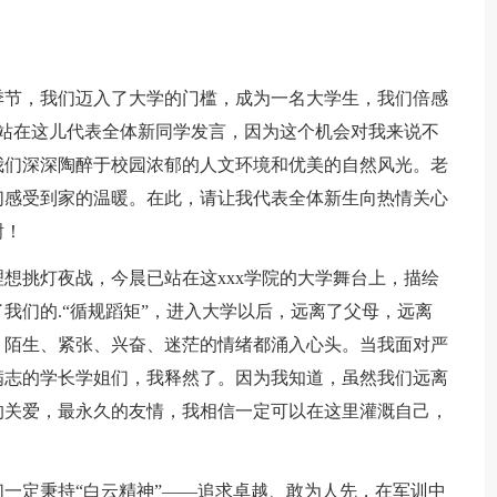
节，我们迈入了大学的门槛，成为一名大学生，我们倍感
能够站在这儿代表全体新同学发言，因为这个机会对我来说不
我们深深陶醉于校园浓郁的人文环境和优美的自然风光。老
们感受到家的温暖。在此，请让我代表全体新生向热情关心
谢！
挑灯夜战，今晨已站在这xxx学院的大学舞台上，描绘
我们的.“循规蹈矩”，进入大学以后，远离了父母，远离
？陌生、紧张、兴奋、迷茫的情绪都涌入心头。当我面对严
满志的学长学姐们，我释然了。因为我知道，虽然我们远离
的关爱，最永久的友情，我相信一定可以在这里灌溉自己，
定秉持“白云精神”——追求卓越、敢为人先，在军训中