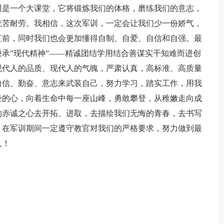
训是一个大课堂，它将锻炼我们的体格，磨练我们的意志，
吃苦耐劳。我相信，这次军训，一定会让我们少一份娇气，
直前，同时我们也会更加懂得自制、自爱、自信和自强。最
承”现代精神”——精诚团结学用结合善谋实干知难而进创
现代人的品质、现代人的气魄，严肃认真，高标准、高质量
自信、勤奋、意志来武装自己，努力学习，踏实工作，用我
轻的心，向着生命中每一座山峰，勇敢攀登，从稚嫩走向成
的赤诚之心去开拓、进取，去描绘我们无悔的青春，去书写
，在军训期间一定遵守教官对我们的严格要求，努力做到最
人！