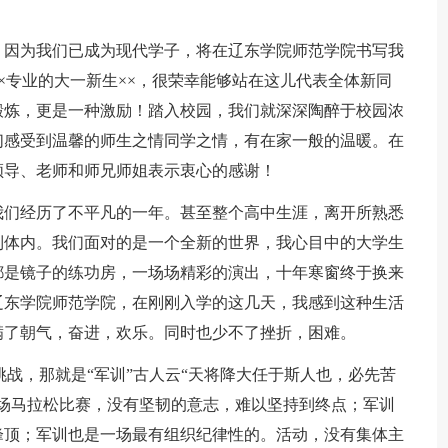
因为我们已成为现代学子，将在辽东学院师范学院书写我
×专业的大一新生××，很荣幸能够站在这儿代表全体新同
锻炼，更是一种激励！踏入校园，我们就深深陶醉于校园浓
们感受到温馨的师生之情同学之情，有在家一般的温暖。在
领导、老师和师兄师姐表示衷心的感谢！
们经历了不平凡的一年。甚至整个高中生涯，离开所熟悉
到体内。我们面对的是一个全新的世界，我心目中的大学生
都是镜子的练功房，一场场精彩的演出，十年寒窗终于换来
辽东学院师范学院，在刚刚入学的这几天，我感到这种生活
满了朝气，奋进，欢乐。同时也少不了挫折，困难。
，那就是“军训”古人云“天将降大任于斯人也，必先苦
场马拉松比赛，没有坚韧的意志，难以坚持到终点；军训
峰顶；军训也是一场最有组织纪律性的。活动，没有集体主