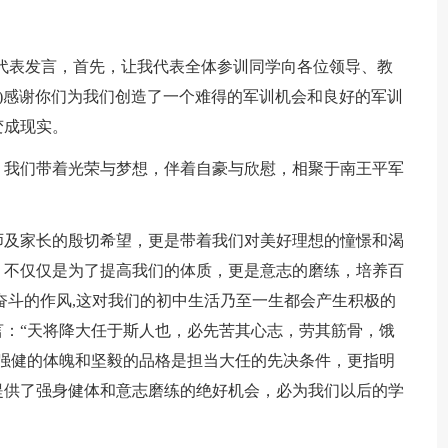
表发言，首先，让我代表全体参训同学向各位领导、教
躬)感谢你们为我们创造了一个难得的军训机会和良好的军训
变成现实。
我们带着光荣与梦想，伴着自豪与欣慰，相聚于南王平军
。
及家长的殷切希望，更是带着我们对美好理想的憧憬和渴
，不仅仅是为了提高我们的体质，更是意志的磨练，培养百
奋斗的作风,这对我们的初中生活乃至一生都会产生积极的
：“天将降大任于斯人也，必先苦其心志，劳其筋骨，饿
强健的体魄和坚毅的品格是担当大任的先决条件，更指明
提供了强身健体和意志磨练的绝好机会，必为我们以后的学