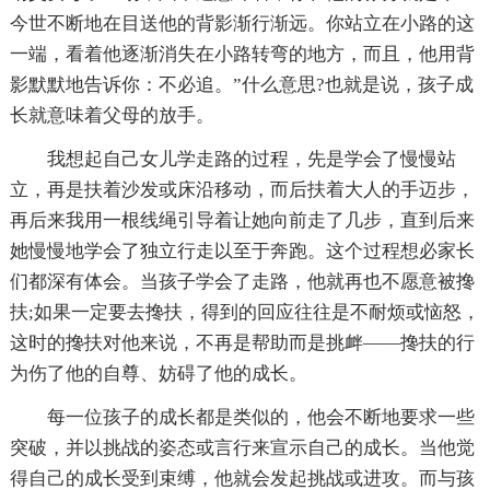
今世不断地在目送他的背影渐行渐远。你站立在小路的这
一端，看着他逐渐消失在小路转弯的地方，而且，他用背
影默默地告诉你：不必追。”什么意思?也就是说，孩子成
长就意味着父母的放手。
我想起自己女儿学走路的过程，先是学会了慢慢站
立，再是扶着沙发或床沿移动，而后扶着大人的手迈步，
再后来我用一根线绳引导着让她向前走了几步，直到后来
她慢慢地学会了独立行走以至于奔跑。这个过程想必家长
们都深有体会。当孩子学会了走路，他就再也不愿意被搀
扶;如果一定要去搀扶，得到的回应往往是不耐烦或恼怒，
这时的搀扶对他来说，不再是帮助而是挑衅——搀扶的行
为伤了他的自尊、妨碍了他的成长。
每一位孩子的成长都是类似的，他会不断地要求一些
突破，并以挑战的姿态或言行来宣示自己的成长。当他觉
得自己的成长受到束缚，他就会发起挑战或进攻。而与孩