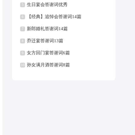
生日宴会答谢词优秀
5
【经典】追悼会答谢词14篇
6
新郎婚礼答谢词14篇
7
乔迁宴答谢词13篇
8
女方回门宴答谢词6篇
9
孙女满月酒答谢词8篇
10