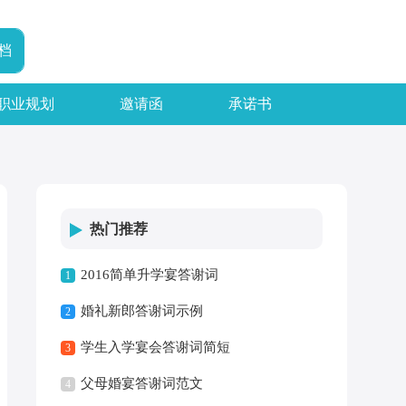
档
职业规划
邀请函
承诺书
热门推荐
2016简单升学宴答谢词
1
婚礼新郎答谢词示例
2
学生入学宴会答谢词简短
3
父母婚宴答谢词范文
4