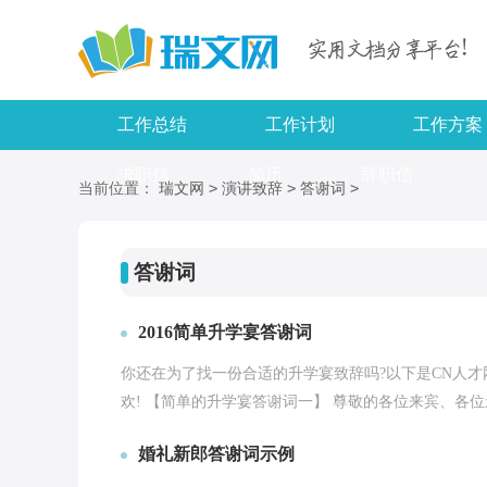
工作总结
工作计划
工作方案
求职信
简历
辞职信
>
>
>
当前位置：
瑞文网
演讲致辞
答谢词
答谢词
2016简单升学宴答谢词
你还在为了找一份合适的升学宴致辞吗?以下是CN人
欢! 【简单的升学宴答谢词一】 尊敬的各位来宾、各位
婚礼新郎答谢词示例