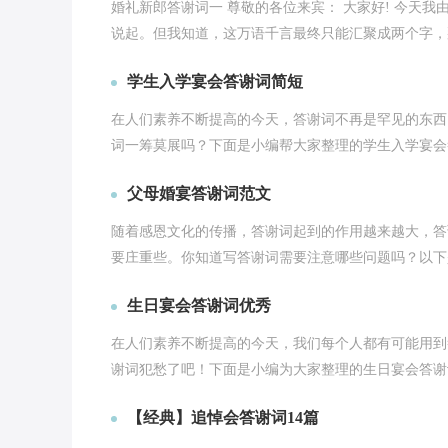
婚礼新郎答谢词一 尊敬的各位来宾： 大家好! 今天
说起。但我知道，这万语千言最终只能汇聚成两个字，那
学生入学宴会答谢词简短
在人们素养不断提高的今天，答谢词不再是罕见的东西
词一筹莫展吗？下面是小编帮大家整理的学生入学宴会
父母婚宴答谢词范文
随着感恩文化的传播，答谢词起到的作用越来越大，答
要庄重些。你知道写答谢词需要注意哪些问题吗？以下
生日宴会答谢词优秀
在人们素养不断提高的今天，我们每个人都有可能用到
谢词犯愁了吧！下面是小编为大家整理的生日宴会答谢
【经典】追悼会答谢词14篇