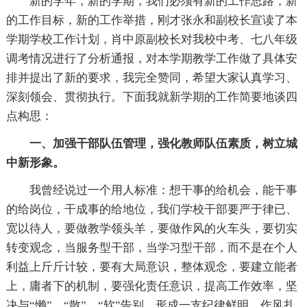
新的学年，新的学期，我们必须有新的工作思路，新
的工作目标，新的工作举措，刚才张永和副校长宣读了本
学期学校工作计划，肖中原副校长对我校中考、七八年级
调考情况进行了分析通报，对本学期教学工作做了具体安
排并提出了新的要求，我完全赞同，希望大家认真学习、
深刻领会、贯彻执行。下面我就新学期的工作简要地谈四
点构思：
一、加强干部队伍管理，强化教师队伍素质，树立城
中新形象。
我曾经说过一个用人标准：想干事的给机会，能干事
的给岗位，干成事的给地位，我们学校干部要严于律已、
宽以待人，要做教学领头羊，要做作风的火车头，要切实
转变观念，当服务型干部，当学习型干部，而不是在个人
利益上斤斤计较，要有大局意识，整体观念，要建立能者
上，庸者下的机制，要强化责任意识，提高工作效率，坚
决与“懒”、“散”、“软”告别，形成一支纪律鲜明，作风扎