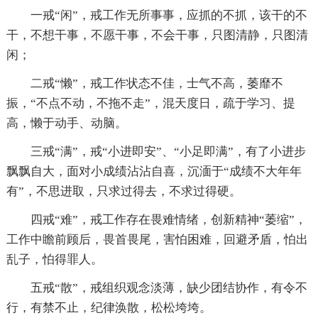
一戒“闲”，戒工作无所事事，应抓的不抓，该干的不
干，不想干事，不愿干事，不会干事，只图清静，只图清
闲；
二戒“懒”，戒工作状态不佳，士气不高，萎靡不
振，“不点不动，不拖不走”，混天度日，疏于学习、提
高，懒于动手、动脑。
三戒“满”，戒“小进即安”、“小足即满”，有了小进步
飘飘自大，面对小成绩沾沾自喜，沉湎于“成绩不大年年
有”，不思进取，只求过得去，不求过得硬。
四戒“难”，戒工作存在畏难情绪，创新精神“萎缩”，
工作中瞻前顾后，畏首畏尾，害怕困难，回避矛盾，怕出
乱子，怕得罪人。
五戒“散”，戒组织观念淡薄，缺少团结协作，有令不
行，有禁不止，纪律涣散，松松垮垮。