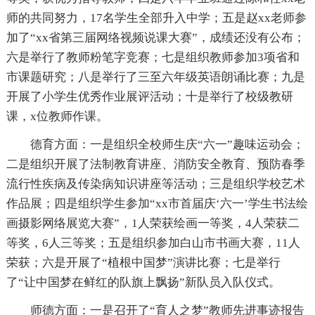
师的共同努力，17名学生全部升入中学；五是赵xx老师参
加了“xx省第三届网络视频说课大赛”，成绩还没有公布；
六是举行了教师粉笔字竞赛；七是组织教师参加3项省和
市课题研究；八是举行了三至六年级英语朗诵比赛；九是
开展了小学生优秀作业展评活动；十是举行了校级教研
课，x位教师作课。
德育方面：一是组织全校师生庆“六一”趣味运动会；
二是组织开展了法制教育讲座、消防安全教育、预防春季
流行性疾病及传染病知识讲座等活动；三是组织学校艺术
作品展；四是组织学生参加“xx市首届庆‘六一’学生书法绘
画摄影网络展览大赛”，1人荣获绘画一等奖，4人荣获二
等奖，6人三等奖；五是组织参加白山市书画大赛，11人
荣获；六是开展了“植根中国梦”演讲比赛；七是举行
了“让中国梦在鲜红的队旗上飘扬”新队员入队仪式。
师德方面：一是召开了“育人之梦”教师先进事迹报告