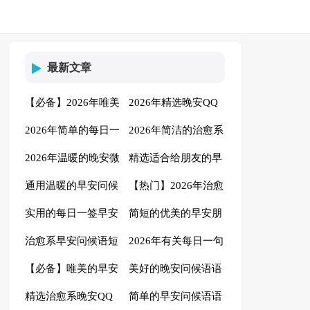
最新文章
【必备】2026年唯美
2026年精选晚安QQ
2026年简单的每日一
2026年简洁的治愈系
的早安QQ问候语27
问候语汇编52条
2026年温暖的晚安微
精选适合给朋友的早
句早安问候语短信集
早安问候语短信合集
句
通用温暖的早安问候
【热门】2026年治愈
信问候语汇总59句
安微信问候语大汇总
锦54句
39句
实用的每日一签早安
简短的优美的早安朋
语29条
系晚安问候语短信锦
58条
治愈系早安问候语短
2026年有关每日一句
朋友圈问候语集锦39
友圈问候语集合54句
集50句
【必备】唯美的早安
美好的晚安问候语语
信合集44句
早安问候语36句
句
精选治愈系晚安QQ
简单的早安问候语语
微信问候语41句
录39句