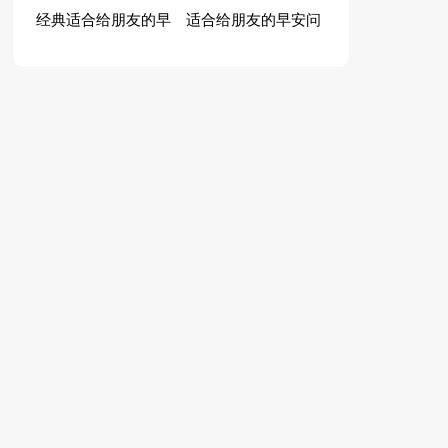
经典适合给朋友的早
适合给朋友的早安问
问候语30句
录21条
安问候语58条
候语59条