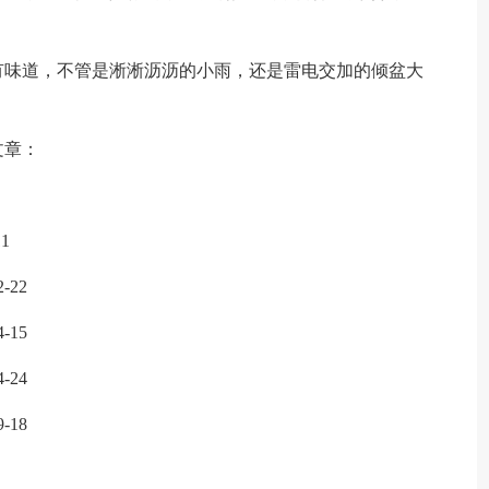
有味道，不管是淅淅沥沥的小雨，还是雷电交加的倾盆大
文章：
11
2-22
4-15
4-24
9-18