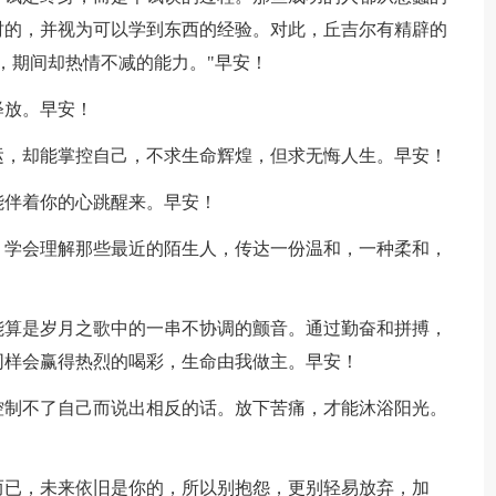
时的，并视为可以学到东西的经验。对此，丘吉尔有精辟的
，期间却热情不减的能力。"早安！
释放。早安！
运，却能掌控自己，不求生命辉煌，但求无悔人生。早安！
能伴着你的心跳醒来。早安！
，学会理解那些最近的陌生人，传达一份温和，一种柔和，
能算是岁月之歌中的一串不协调的颤音。通过勤奋和拼搏，
同样会赢得热烈的喝彩，生命由我做主。早安！
控制不了自己而说出相反的话。放下苦痛，才能沐浴阳光。
而已，未来依旧是你的，所以别抱怨，更别轻易放弃，加