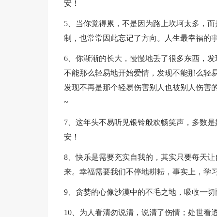
安！
5、当你觉得累，不是因为路上坎坷太多，而
制，也常常因此忘记了方向。人生最幸福的
6、你渐渐的长大，慢慢地丢了很多东西，发
不能那么轻易地开始爱情，发现不能那么轻
发现不再是那个轻易伤害别人也被别人伤害
~
7、这年头不易听见银铃般欢畅笑声，多数是
安！
8、快乐是需要充实自我的，其实只要每天让
来。幸福需要我们不停地耕耘，事实上，学
9、贪婪的心像沙漠中的不毛之地，吸收一切
10、为人看清勿说清，说清了伤情；处世看