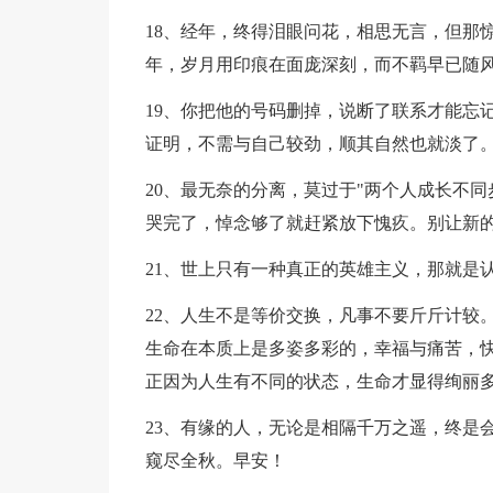
18、经年，终得泪眼问花，相思无言，但那
年，岁月用印痕在面庞深刻，而不羁早已随
19、你把他的号码删掉，说断了联系才能忘
证明，不需与自己较劲，顺其自然也就淡了
20、最无奈的分离，莫过于"两个人成长不
哭完了，悼念够了就赶紧放下愧疚。别让新
21、世上只有一种真正的英雄主义，那就是
22、人生不是等价交换，凡事不要斤斤计较
生命在本质上是多姿多彩的，幸福与痛苦，
正因为人生有不同的状态，生命才显得绚丽
23、有缘的人，无论是相隔千万之遥，终是
窥尽全秋。早安！