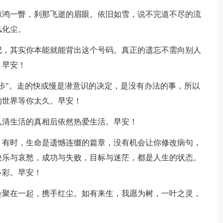
惊鸿一瞥，刹那飞逝的眉眼。依旧如雪，说不完道不尽的流
风化尘。
记，其实你本能就能背出这个号码。真正的遗忘不需向别人
。早安！
同步"。走的快或慢是潜意识的决定，是没有办法的事，所以
的世界等你太久。早安！
认清生活的真相后依然热爱生活。早安！
。有时，生命是遗憾连缀的篇章，没有机会让你修改病句，
快乐与哀愁，成功与失败，目标与迷茫，都是人生的状态。
多彩。早安！
会聚在一起，携手红尘。如有来生，我愿为树，一叶之灵，